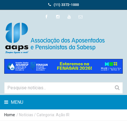
(11) 3372-1000
MENU
Home
/
Notícias
/ Categoria: Ação IR