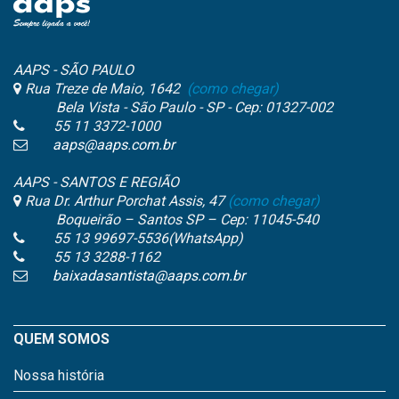
AAPS - SÃO PAULO
Rua Treze de Maio, 1642
(como chegar)
Bela Vista - São Paulo - SP - Cep: 01327-002
55 11 3372-1000
aaps@aaps.com.br
AAPS - SANTOS E REGIÃO
Rua Dr. Arthur Porchat Assis, 47
(como chegar)
Boqueirão – Santos SP – Cep: 11045-540
55 13 99697-5536(WhatsApp)
55 13 3288-1162
baixadasantista@aaps.com.br
QUEM SOMOS
Nossa história