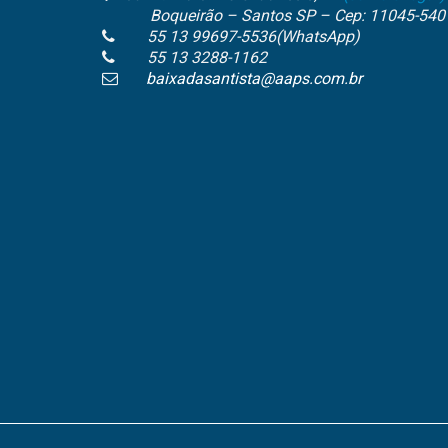
Boqueirão – Santos SP – Cep: 11045-540
55 13 99697-5536(WhatsApp)
55 13 3288-1162
baixadasantista@aaps.com.br