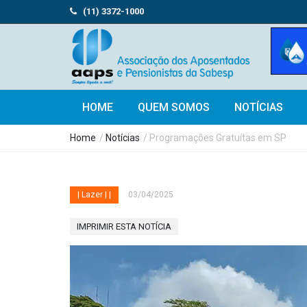
(11) 3372-1000
HOME
QUEM SOMOS
NOTÍCIAS
Home
/
Notícias
/ Programações Gratuítas em SP
| Lazer | |
03/04/2025
IMPRIMIR ESTA NOTÍCIA