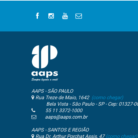
AAPS - SÃO PAULO
Rua Treze de Maio, 1642
(como chegar)
Bela Vista - São Paulo - SP - Cep: 01327-0
55 11 3372-1000
aaps@aaps.com.br
AAPS - SANTOS E REGIÃO
Rua Dr. Arthur Porchat Assis, 47
(como chegar)