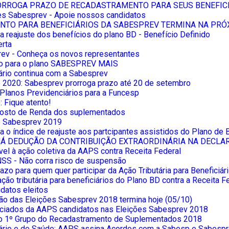
RROGA PRAZO DE RECADASTRAMENTO PARA SEUS BENEFIC
es Sabesprev - Apoie nossos candidatos
TO PARA BENEFICIÁRIOS DA SABESPREV TERMINA NA PRÓXI
a reajuste dos benefícios do plano BD - Benefício Definido
erta
ev - Conheça os novos representantes
o para o plano SABESPREV MAIS
ário continua com a Sabesprev
2020: Sabesprev prorroga prazo até 20 de setembro
 Planos Previdenciários para a Funcesp
 Fique atento!
osto de Renda dos suplementados
 Sabesprev 2019
 o índice de reajuste aos partcipantes assistidos do Plano de 
HÁ DEDUÇÃO DA CONTRIBUIÇÃO EXTRAORDINÁRIA NA DECLA
ável à ação coletiva da AAPS contra Receita Federal
SS - Não corra risco de suspensão
zo para quem quer participar da Ação Tributária para Beneficiá
ão tributária para beneficiários do Plano BD contra a Receita F
datos eleitos
ão das Eleições Sabesprev 2018 termina hoje (05/10)
ciados da AAPS candidatos nas Eleições Sabesprev 2018
o 1º Grupo do Recadastramento de Suplementados 2018
ário e de Saúde: AAPS assina Acordos com a Sabesp e Sabesp