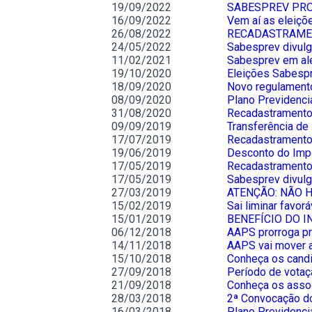
19/09/2022
SABESPREV PRO
16/09/2022
Vem aí as eleiçõ
26/08/2022
RECADASTRAMEN
24/05/2022
Sabesprev divulg
11/02/2021
Sabesprev em al
19/10/2020
Eleições Sabespr
18/09/2020
Novo regulament
08/09/2020
Plano Previdenci
31/08/2020
Recadastramento 
09/09/2019
Transferência de
17/07/2019
Recadastramento:
19/06/2019
Desconto do Imp
17/05/2019
Recadastramento
17/05/2019
Sabesprev divulga
27/03/2019
ATENÇÃO: NÃO 
15/02/2019
Sai liminar favor
15/01/2019
BENEFÍCIO DO IN
06/12/2018
AAPS prorroga pra
14/11/2018
AAPS vai mover aç
15/10/2018
Conheça os candi
27/09/2018
Período de votaç
21/09/2018
Conheça os asso
28/03/2018
2ª Convocação d
16/03/2018
Plano Previdenci