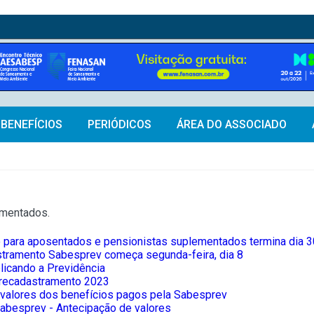
BENEFÍCIOS
PERIÓDICOS
ÁREA DO ASSOCIADO
ementados.
para aposentados e pensionistas suplementados termina dia 3
tramento Sabesprev começa segunda-feira, dia 8
icando a Previdência
 recadastramento 2023
valores dos benefícios pagos pela Sabesprev
besprev - Antecipação de valores