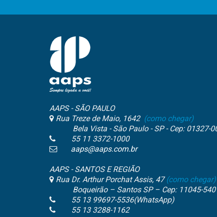
AAPS - SÃO PAULO
Rua Treze de Maio, 1642
(como chegar)
Bela Vista - São Paulo - SP - Cep: 01327-0
55 11 3372-1000
aaps@aaps.com.br
AAPS - SANTOS E REGIÃO
Rua Dr. Arthur Porchat Assis, 47
(como chegar)
Boqueirão – Santos SP – Cep: 11045-540
55 13 99697-5536(WhatsApp)
55 13 3288-1162