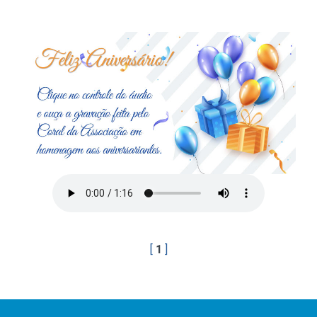
[
1
]