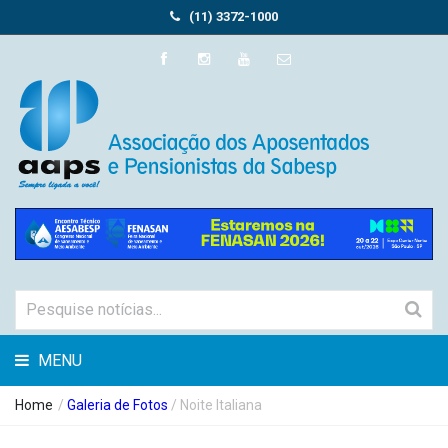
(11) 3372-1000
MENU
Home
/
Galeria de Fotos
/ Noite Italiana