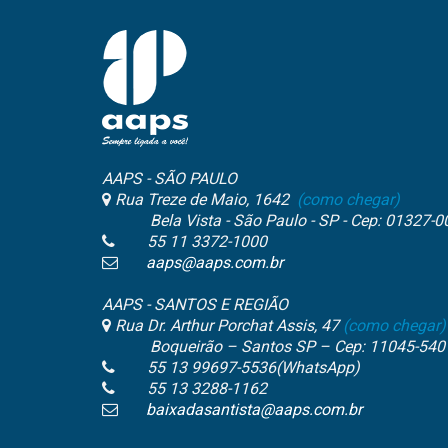
AAPS - SÃO PAULO
Rua Treze de Maio, 1642
(como chegar)
Bela Vista - São Paulo - SP - Cep: 01327-0
55 11 3372-1000
aaps@aaps.com.br
AAPS - SANTOS E REGIÃO
Rua Dr. Arthur Porchat Assis, 47
(como chegar)
Boqueirão – Santos SP – Cep: 11045-540
55 13 99697-5536(WhatsApp)
55 13 3288-1162
baixadasantista@aaps.com.br