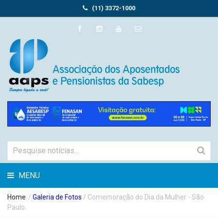
(11) 3372-1000
MENU
Home
/
Galeria de Fotos
/ Comemoração do Dia da Mulher - São
Paulo