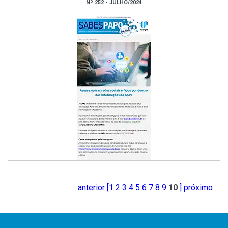
Nº 252 - JULHO/2024
anterior [
1
2
3
4
5
6
7
8
9
10
] próximo