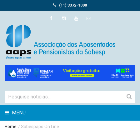
(11) 3372-1000
MENU
Home
/ Sabespapo On Line